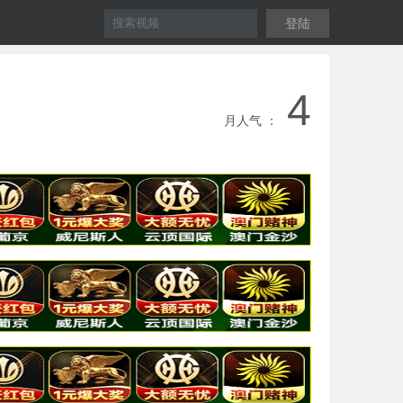
登陆
4
月人气 ：