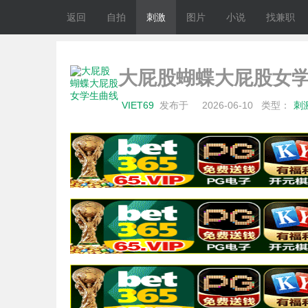
返回
自拍
刺激
图片
小说
找兼职
大屁股蝴蝶大屁股女学
VIET69
发布于
2026-06-10
类型：
刺