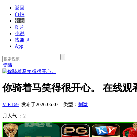
返回
自拍
刺激
图片
小说
找兼职
App
登陆
你骑着马笑得很开心。 在线观
VIET69
发布于
2026-06-07
类型：
刺激
月人气 ：
2